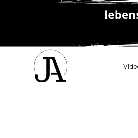
leben
Vide