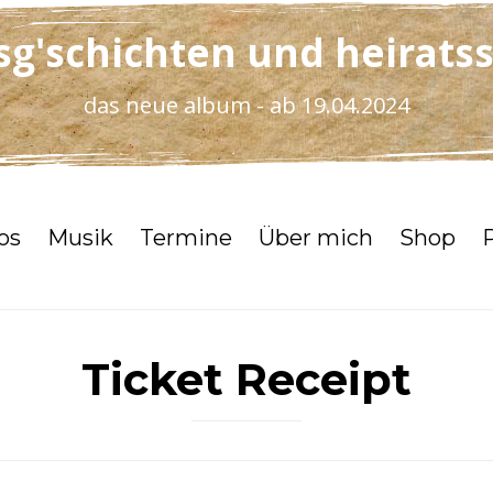
sg'schichten und heirats
das neue album - ab 19.04.2024
os
Musik
Termine
Über mich
Shop
Ticket Receipt